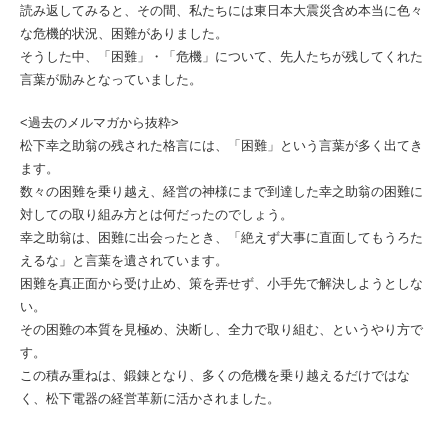
読み返してみると、その間、私たちには東日本大震災含め本当に色々
な危機的状況、困難がありました。
そうした中、「困難」・「危機」について、先人たちが残してくれた
言葉が励みとなっていました。
<過去のメルマガから抜粋>
松下幸之助翁の残された格言には、「困難」という言葉が多く出てき
ます。
数々の困難を乗り越え、経営の神様にまで到達した幸之助翁の困難に
対しての取り組み方とは何だったのでしょう。
幸之助翁は、困難に出会ったとき、「絶えず大事に直面してもうろた
えるな」と言葉を遺されています。
困難を真正面から受け止め、策を弄せず、小手先で解決しようとしな
い。
その困難の本質を見極め、決断し、全力で取り組む、というやり方で
す。
この積み重ねは、鍛錬となり、多くの危機を乗り越えるだけではな
く、松下電器の経営革新に活かされました。