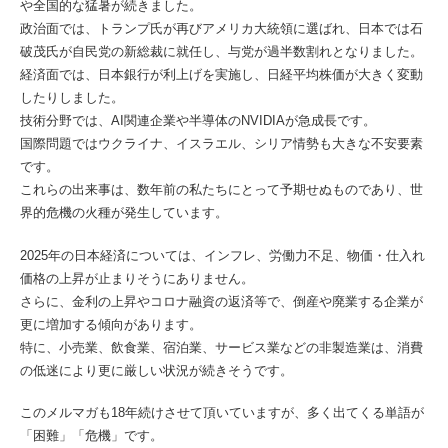
や全国的な猛暑が続きました。
政治面では、トランプ氏が再びアメリカ大統領に選ばれ、日本では石
破茂氏が自民党の新総裁に就任し、与党が過半数割れとなりました。
経済面では、日本銀行が利上げを実施し、日経平均株価が大きく変動
したりしました。
技術分野では、AI関連企業や半導体のNVIDIAが急成長です。
国際問題ではウクライナ、イスラエル、シリア情勢も大きな不安要素
です。
これらの出来事は、数年前の私たちにとって予期せぬものであり、世
界的危機の火種が発生しています。
2025年の日本経済については、インフレ、労働力不足、物価・仕入れ
価格の上昇が止まりそうにありません。
さらに、金利の上昇やコロナ融資の返済等で、倒産や廃業する企業が
更に増加する傾向があります。
特に、小売業、飲食業、宿泊業、サービス業などの非製造業は、消費
の低迷により更に厳しい状況が続きそうです。
このメルマガも18年続けさせて頂いていますが、多く出てくる単語が
「困難」「危機」です。