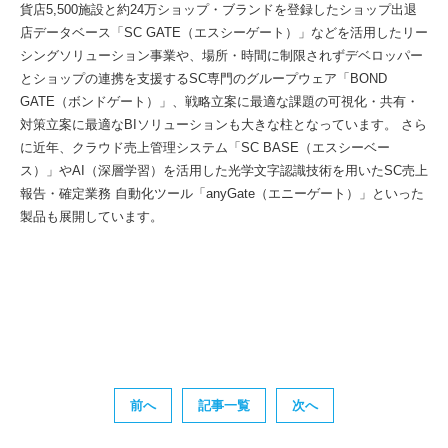
貨店5,500施設と約24万ショップ・ブランドを登録したショップ出退
店データベース「SC GATE（エスシーゲート）」などを活用したリー
シングソリューション事業や、場所・時間に制限されずデベロッパー
とショップの連携を支援するSC専門のグループウェア「BOND
GATE（ボンドゲート）」、戦略立案に最適な課題の可視化・共有・
対策立案に最適なBIソリューションも大きな柱となっています。 さら
に近年、クラウド売上管理システム「SC BASE（エスシーベー
ス）」やAI（深層学習）を活用した光学文字認識技術を用いたSC売上
報告・確定業務 自動化ツール「anyGate（エニーゲート）」といった
製品も展開しています。
前へ
記事一覧
次へ