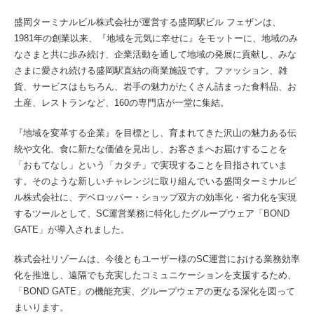
盛岡ターミナルビル株式会社が運営する盛岡駅ビル フェザンは、
1981年の創業以来、『地域を元気に幸せに』をモットーに、地域のみ
なさまと共に歩み続け、企業活動を通して地域の発展に貢献し、みな
さまに愛され続ける盛岡駅直結の商業施設です。ファッション、雑
貨、サービスはもちろん、岩手の魅力がたくさん詰まった食料品、お
土産、レストランなど、160の専門店が一堂に集結。
『地域を変革する企業』を目標とし、育まれてきた沢山の魅力ある伝
統や文化、食に新たな価値を見出し、お客さまへお届けすることを
「おもてなし」という「カタチ」で実現することを目指されていま
す。そのような新しいチャレンジに取り組んでいる盛岡ターミナルビ
ル株式会社に、デベロッパー・ショップ双方の効率化・省力化を実現
するツールとして、SC運営業務に特化したグループウェア「BOND
GATE」が導入されました。
株式会社リゾームは、今後ともユーザー様のSC運営における業務効率
化を推進し、遠隔でも充実したコミュニケーションを支援するため、
「BOND GATE」の機能充実、グループウェアの更なる深化を図って
まいります。