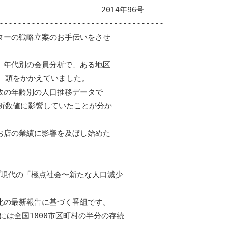
                      2014年96号

------------------------------------

ーの戦略立案のお手伝いをさせ

年代別の会員分析で、ある地区

、頭をかかえていました。

の年齢別の人口推移データで

析数値に影響していたことが分か

店の業績に影響を及ぼし始めた

プ現代の「極点社会〜新たな人口減少

の最新報告に基づく番組です。

には全国1800市区町村の半分の存続
