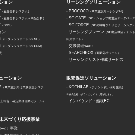
ション
リーシングソリューション
T
- PROCOCO
（顧客分析システム）
（商業施設リーシングAI）
T
- SC GATE
（顧客分析システム＋商品分析）
（SC・ショップ出退店データベー
T
- SC FORCE
（DMS）
（SCの戦略づくりとリーシング
ョン
- リーシングブレーン
（SC出店希望テナン
t
（BIダッシュボード for SC）
紹介サイト）
t
- 交渉管理ware
（BIダッシュボード for CRM）
援
- SEARCHBOX
（商圏分析ツール）
- リーシングリスト作成サービス
ューション
販売促進ソリューション
S
- KOCHILAE
（商業施設向け業務支援システ
（テナント買い回り施策）
※株式会社コチラエのサイトに遷移します。
- インバウンド・越境EC
 売上報告・確定業務自動化ツール）
未来づくり応援事業
事業
パーク）