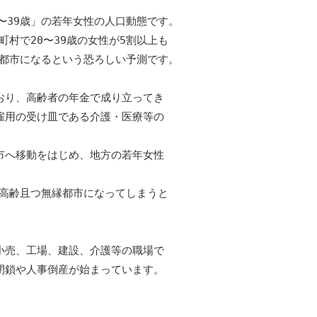
〜39歳」の若年女性の人口動態です。

町村で20〜39歳の女性が5割以上も

滅都市になるという恐ろしい予測です。

り、高齢者の年金で成り立ってき

用の受け皿である介護・医療等の

へ移動をはじめ、地方の若年女性

超高齢且つ無縁都市になってしまうと

売、工場、建設、介護等の職場で

鎖や人事倒産が始まっています。
