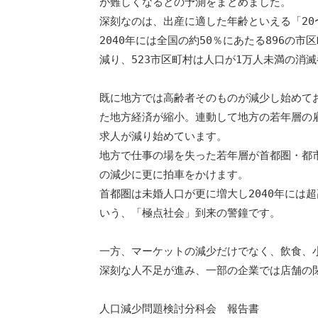
が難しくなるとの予測をまとめました。

深刻なのは、出産に適した年齢といえる「20
2040年には全国の約50％にあたる896の市区
減り、523市区町村は人口が1万人未満の消
既に地方では高齢者そのものが減少し始めてお
た地方経済が縮小。連動して地方の若年層の雇
求人が減り始めています。

地方で仕事の場を失った若年層が首都圏・都市
の減少に更に拍車をかけます。

首都圏は未婚人口が更に増大し2040年には
いう、「極点社会」到来の警鐘です。

一方、マーケットの減少だけでなく、飲食、小
深刻な人不足が進み、一部の企業では店舗の閉
人口減少問題検討分科会　報告書
