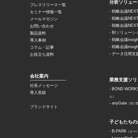
分析ソリュー
プレスリリース一覧
- 戦略会議NEX
セミナー情報一覧
- 戦略会議NEX
メールマガジン
- 戦略会議NEX
お問い合わせ
- BIソリューシ
製品資料
- 戦略会議insigh
導入事例
- 戦略会議insigh
コラム・記事
- データ活用支
お役立ち資料
会社案内
業務支援ソリ
社長メッセージ
- BOND WORK
導入実績
ム）
- anyGate
（SC
ブランドサイト
子どもたちの
- B-PARK
（ビー