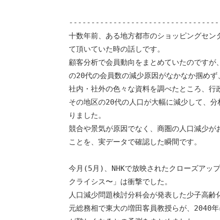
　　                               
----------------------------------
十数年前、ある地方都市のショッピングセンタ
て頂いていた時の話しです。

顧客分析で会員動向をまとめていたのですが、
の20代の会員数の減少原因がなかなか掴めず
社内・社外の色々な資料を調べたところ、行政
その地区の20代の人口が大幅に減少して、分
りました。

競合や景気が原因でなく、商圏の人口減少がお
ことを、実データで確認した瞬間です。

今月(5月)、NHKで放映されたクローズアッ
クライシス〜」は衝撃でした。

人口減少問題検討分科会が発表した少子高齢化
元総務相で東大の増田客員教授らが、2040年