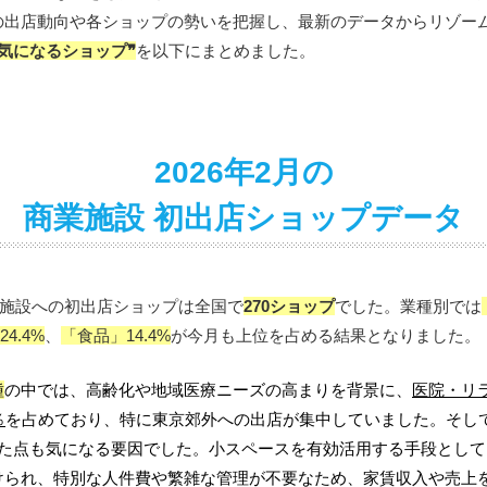
の
出店動向や各ショップの勢いを把握し、最新のデータからリゾー
❝気になるショップ❞
を以下にまとめました。
2026年2月の
商業施設 初出店ショップデータ
商業施設への初出店ショップは全国で
270
ショップ
でした。業種別では
4.4%
、
「食品」14.4%
が今月も上位を
占める結果となりました。
種
の中
では、
高齢化や地域医療ニーズの高まりを背景に、
医院・リ
％
を占めており、特に東京郊外への出店が集中していました
。そし
った点も気になる要因でした。
小スペースを有効活用する手段として
けられ、特別な人件費や繁雑な管理が不要なため、家賃収入や売上