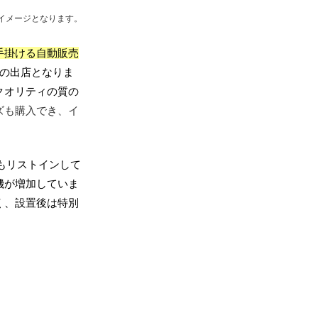
イメージとなります。
手掛ける自動販売
への出店となりま
クオリティの質の
ズも購入でき、イ
も
リストインして
機が増加していま
く、
設置後は特別