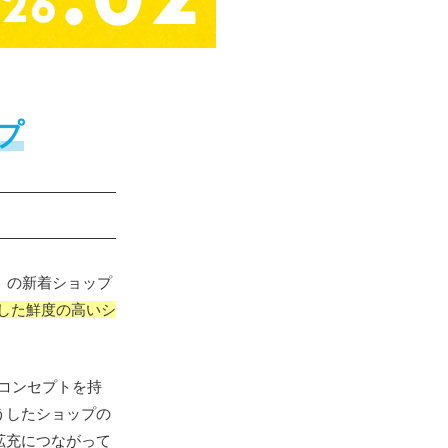
プ
」の
新着ショップ
した鮮度の高い
シ
コンセプトを持
うしたショップの
拡充につながって