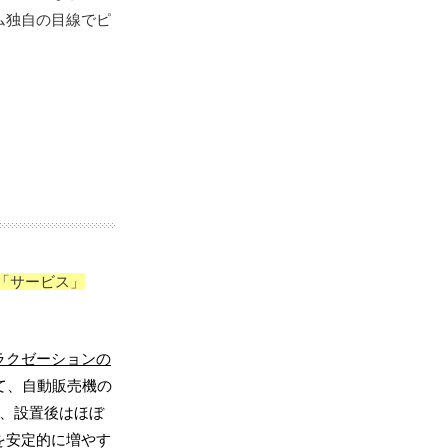
ム独自の目線でピ
「サービス」
ラクゼーションの
て、自動販売機の
、
設置後はほぼ
を安定的に増やす