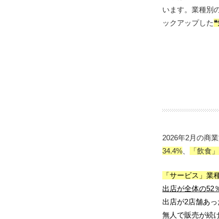
います。
業種別
ックアップした
2026年2月の
34.4%
、
「飲食」2
「サービス」業
出店が全体の52
出店が2店舗あ
無人で販売が続