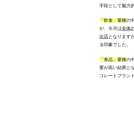
手段として魅力
「飲食」業種
の
が、今月は
全体の
出店
となりますが
る印象でした。
「食品」業種
の
要が高い結果と
コレートブラン