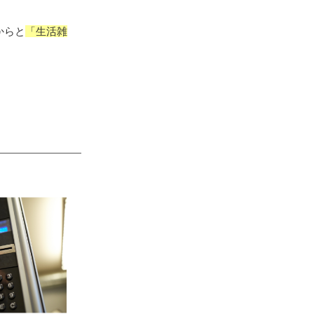
からと
「生活雑