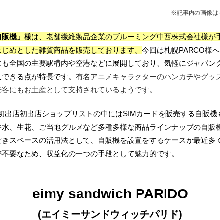
※記事内の画像は
自販機」様
は、老舗
繊維製品企業の
ブルーミング中西株式会社様が
はじめとした雑貨商品を販売しております。
今
回は札幌PARCO様
にも全国の主要駅構内や空港などに展開しており、気軽にジャパン
入できる点が特長です。
有名アニメキャラクターのハンカチやグッ
光客にもお土産として支持されているようです。
初出店初出店ショップリスト
の中にはSIMカードを販売する自販機
香水、生花、ご当地グルメなど多種多様な商品ラインナップの自販
空きスペースの活用法として、自販機を設置をするケースが最近多
が不要なため、収益化の一つの手段として魅力的です。
eimy sandwich PARIDO
(エイミーサンドウィッチパリド
)