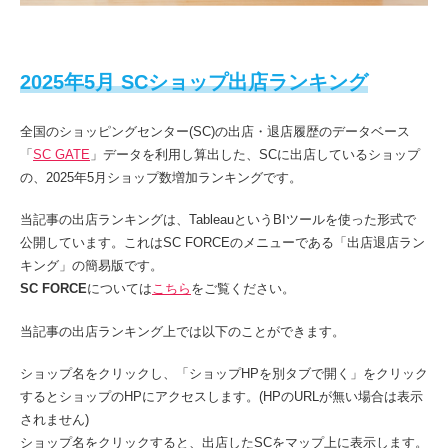
2025年5月 SCショップ出店ランキング
全国のショッピングセンター(SC)の出店・退店履歴のデータベース
「
SC GATE
」データを利用し算出した、SCに出店しているショップ
の、
2025年5月
ショップ数増加ランキングです。
当記事の出店ランキングは、
TableauというBIツールを使った形式
で
公開しています。これはSC FORCEのメニューである「出店退店ラン
キング」の簡易版です。
SC FORCE
については
こちら
をご覧ください。
当記事の出店ランキング上では以下のことができます。
ショップ名をクリックし、「ショップHPを別タブで開く」をクリック
すると
ショップのHPにアクセス
します。(HPのURLが無い場合は表示
されません)
ショップ名をクリックすると、
出店したSCをマップ上に表示します
。