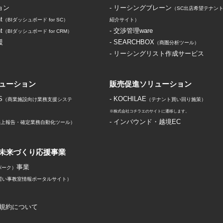
ョン
- リーシングブレーン
（SC出店希望テナン
t
（BIダッシュボード for SC）
紹介サイト）
t
- 交渉管理ware
（BIダッシュボード for CRM）
援
- SEARCHBOX
（商圏分析ツール）
- リーシングリスト作成サービス
ューション
販売促進ソリューション
S
- KOCHILAE
（商業施設向け業務支援システ
（テナント買い回り施策）
※株式会社コチラエのサイトに遷移します。
- インバウンド・越境EC
 売上報告・確定業務自動化ツール）
未来づくり応援事業
事業
パーク）
習い事教室情報ポータルサイト）
規約について