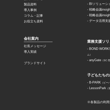
- BIソリューシ
製品資料
- 戦略会議insigh
導入事例
- 戦略会議insigh
コラム・記事
- データ活用支
お役立ち資料
会社案内
業務支援ソリ
社長メッセージ
- BOND WORK
導入実績
ム）
- anyGate
（SC
ブランドサイト
子どもたちの
- B-PARK
（ビー
- LessonPark
（
※各製品の利用