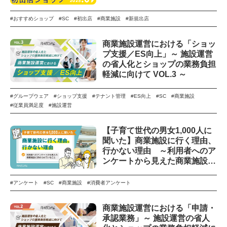
#おすすめショップ
#SC
#初出店
#商業施設
#新規出店
商業施設運営における「ショッ
プ支援／ES向上」～ 施設運営
の省人化とショップの業務負担
軽減に向けて VOL.3 ～
#グループウェア
#ショップ支援
#テナント管理
#ES向上
#SC
#商業施設
#従業員満足度
#施設運営
【子育て世代の男女1,000人に
聞いた】商業施設に行く理由、
行かない理由 ～利用者へのア
ンケートから見えた商業施設に
求められていること～
#アンケート
#SC
#商業施設
#消費者アンケート
商業施設運営における「申請・
承認業務」～ 施設運営の省人