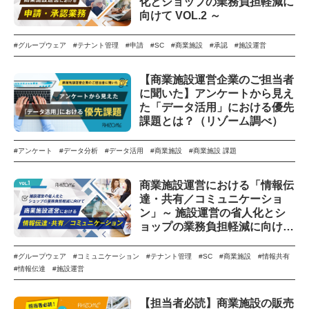
化とショップの業務負担軽減に
向けて VOL.2 ～
#グループウェア
#テナント管理
#申請
#SC
#商業施設
#承認
#施設運営
【商業施設運営企業のご担当者
に聞いた】アンケートから見え
た「データ活用」における優先
課題とは？（リゾーム調べ）
#アンケート
#データ分析
#データ活用
#商業施設
#商業施設 課題
商業施設運営における「情報伝
達・共有／コミュニケーショ
ン」～ 施設運営の省人化とシ
ョップの業務負担軽減に向けて
VOL.1 ～
#グループウェア
#コミュニケーション
#テナント管理
#SC
#商業施設
#情報共有
#情報伝達
#施設運営
【担当者必読】商業施設の販売