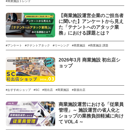
#商業施設トレンド
【商業施設運営企業のご担当者
に聞いた】アンケートから見え
た「テナントへのアタック業
務」における課題とは？
#アンケート
#テナントアタック
#リーシング
#商業施設
#商業施設 課題
2026年3月 商業施設 初出店シ
ョップ
#おすすめショップ
#SC
#初出店
#商業施設
#新規出店
商業施設運営における「従業員
管理」～ 施設運営の省人化と
ショップの業務負担軽減に向け
て VOL.4 ～