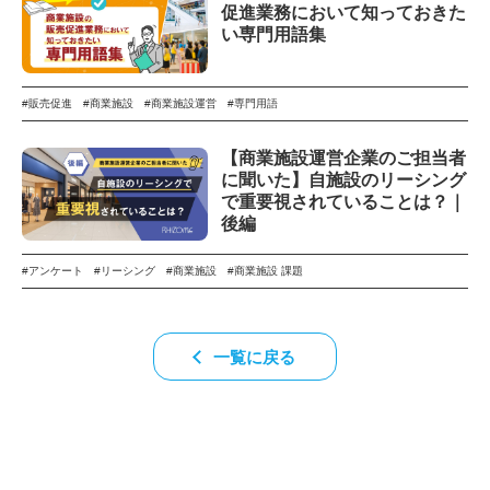
促進業務において知っておきた
い専門用語集
#販売促進
#商業施設
#商業施設運営
#専門用語
【商業施設運営企業のご担当者
に聞いた】自施設のリーシング
で重要視されていることは？｜
後編
#アンケート
#リーシング
#商業施設
#商業施設 課題
一覧に戻る