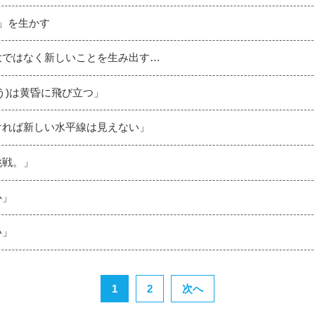
ド」を生かす
増大ではなく新しいことを生み出す…
ろう)は黄昏に飛び立つ」
なければ新しい水平線は見えない」
挑戦。」
心」
い」
1
2
次へ