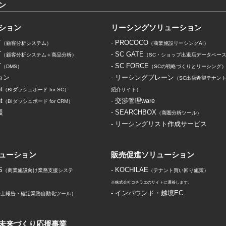
ン
ション
リーシングソリューション
T
- PROCOCO
（顧客分析システム）
（商業施設リーシングAI）
T
- SC GATE
（顧客分析システム＋商品分析）
（SC・ショップ出退店データベー
T
- SC FORCE
（DMS）
（SCの戦略づくりとリーシング
ョン
- リーシングブレーン
（SC出店希望テナン
t
（BIダッシュボード for SC）
紹介サイト）
t
- 交渉管理ware
（BIダッシュボード for CRM）
援
- SEARCHBOX
（商圏分析ツール）
- リーシングリスト作成サービス
ューション
販売促進ソリューション
S
- KOCHILAE
（商業施設向け業務支援システ
（テナント買い回り施策）
※株式会社コチラエのサイトに遷移します。
- インバウンド・越境EC
 売上報告・確定業務自動化ツール）
未来づくり応援事業