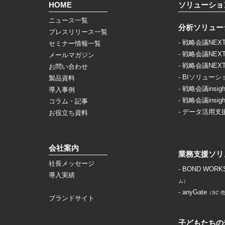
HOME
ソリューショ
ニュース一覧
分析ソリュー
プレスリリース一覧
- 戦略会議NEX
セミナー情報一覧
- 戦略会議NEX
メールマガジン
- 戦略会議NEX
お問い合わせ
- BIソリューシ
製品資料
- 戦略会議insigh
導入事例
- 戦略会議insigh
コラム・記事
- データ活用支
お役立ち資料
会社案内
業務支援ソリ
社長メッセージ
- BOND WORK
導入実績
ム）
- anyGate
（SC
ブランドサイト
子どもたちの